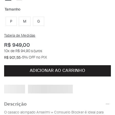
Tamanho
P
M
G
Tabela de Medidas
R$
949
,
00
10
x de
R$ 94,90
s/juros
-
5% OFF no PIX
R$
901
,
55
ADICIONAR AO CARRINHO
Descrição
O casaco alongado Anselmi + Consuelo Blocker é ideal para