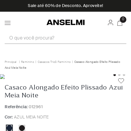
Sale até 60% de Desconto. Aproveite!
0
O que você procura?
Feminino
Casacos Tricô Feminino
Casaco Alongado Efeito Plissado
Azul Meia Noite
Casaco Alongado Efeito Plissado Azul
Meia Noite
Referência:
012961
Cor:
AZUL MEIA NOITE