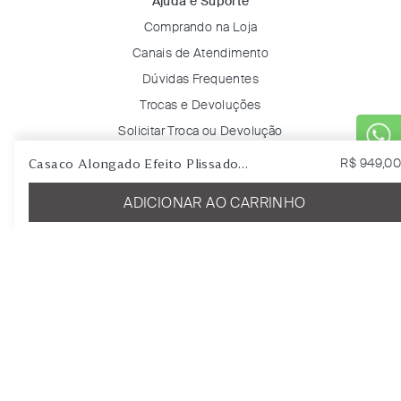
Ajuda e Suporte
Comprando na Loja
Canais de Atendimento
Dúvidas Frequentes
Trocas e Devoluções
Solicitar Troca ou Devolução
Rastreie seu pedido
Casaco Alongado Efeito Plissado
R$
949
,
00
Azul Meia Noite
ADICIONAR AO CARRINHO
Minha Conta
Entrar
Favoritos
Certificados & Selos