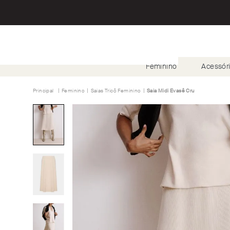
Feminino
Acessór
Feminino
Saias Tricô Feminino
Saia Midi Evasê Cru