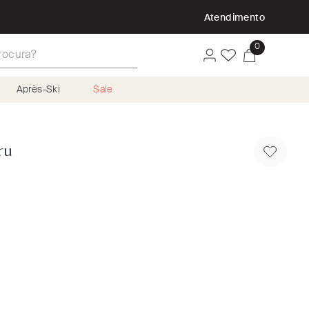
P
Atendimento
ura?
0
Après-Ski
Sale
ru