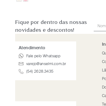
Fique por dentro das nossas
novidades e descontos!
In
Atendimento
Q
Fale pelo Whatsapp
Co
varejo@anselmi.com.br
Lã
(54) 2628.3435
Po
Do
Ca
Te