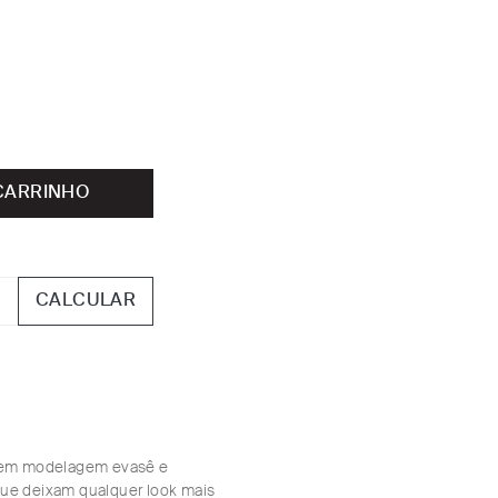
CARRINHO
CALCULAR
 tem modelagem evasê e
que deixam qualquer look mais