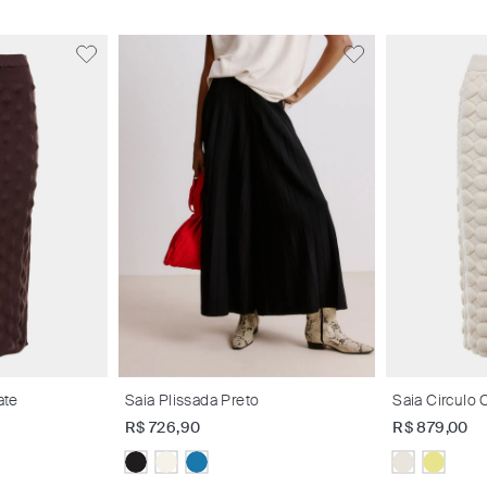
ate
Saia Plissada Preto
Saia Circulo 
R$
726
,
90
R$
879
,
00