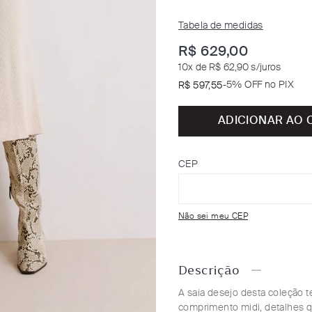
Tabela de medidas
R$
629
,
00
10
x de
R$ 62,90
s/juros
-
5% OFF no PIX
R$
597
,
55
ADICIONAR AO 
CEP
Não sei meu CEP
Descrição
A saia desejo desta coleção
comprimento midi, detalhes 