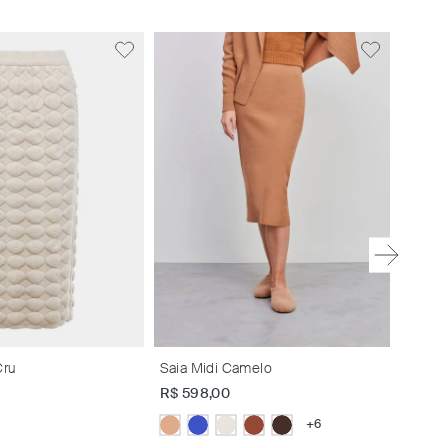
Saia 
R$
76
Cru
Saia Midi Camelo
R$
598
,
00
+
6