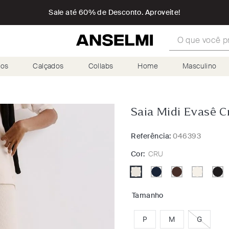
Sale até 60% de Desconto. Aproveite!
O que você proc
ios
Calçados
Collabs
Home
Masculino
Saia Midi Evasê C
Referência:
046393
Cor:
CRU
Tamanho
P
M
G