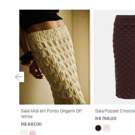
Saia Midi em Ponto Origami Off
Saia Poppet Chocol
White
R$
768
,
00
R$
887
,
00