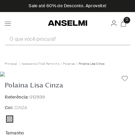
Sale até 60% de Desconto. Aproveite!
0
O que você procura?
Acessórios Tricô Feminino
Polainas
Polaina Lisa Cinza
Polaina Lisa Cinza
Referência:
012939
Cor:
CINZA
Tamanho