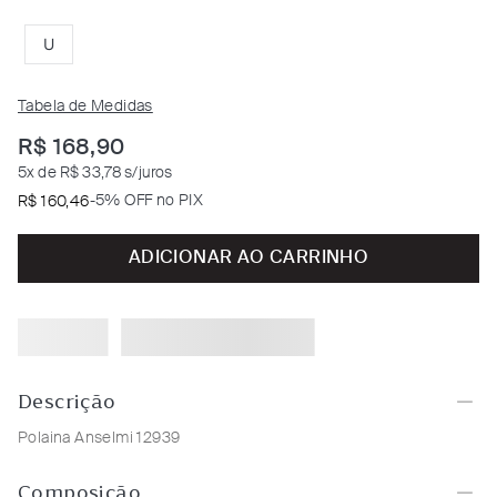
U
Tabela de Medidas
R$
168
,
90
5
x de
R$ 33,78
s/juros
-
5% OFF no PIX
R$
160
,
46
ADICIONAR AO CARRINHO
Descrição
Polaina Anselmi 12939
Composição