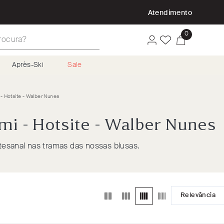
P
Atendimento
ura?
0
Après-Ski
Sale
- Hotsite - Walber Nunes
mi - Hotsite - Walber Nunes
rtesanal nas tramas das nossas blusas.
Relevância