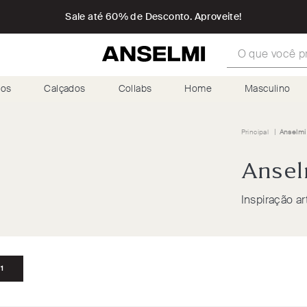
Sale até 60% de Desconto. Aproveite!
O que você proc
ios
Calçados
Collabs
Home
Masculino
Anselmi 
Ansel
Inspiração a
1