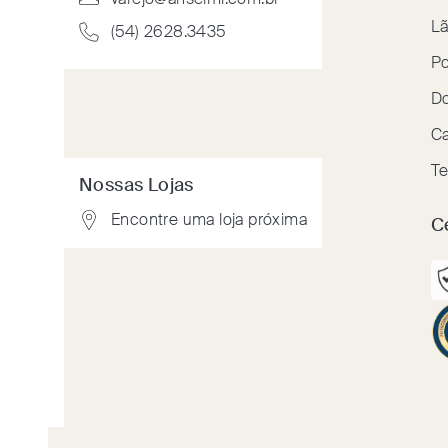
varejo@anselmi.com.br
Lã
(54) 2628.3435
Po
Do
Ca
Te
Nossas Lojas
Encontre uma loja próxima
C