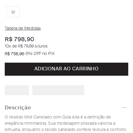
U
Tabela de Medidas
R$
798
,
90
10
x de
R$ 79,89
s/juros
-
5% OFF no PIX
R$
758
,
96
ADICIONAR AO CARRINHO
Descrição
O Vestido Midi Canelado com Gola Alta é a definição de
elegância minimalista. Sua modelagem plissada valoriza a
silhueta, enquanto o tecido canelado confere textura e conforto