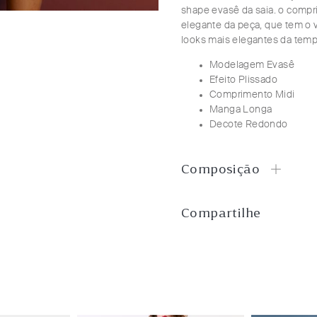
shape evasê da saia. o compr
elegante da peça, que tem o v
looks mais elegantes da temp
Modelagem Evasê
Efeito Plissado
Comprimento Midi
Manga Longa
Decote Redondo
Composição
Compartilhe