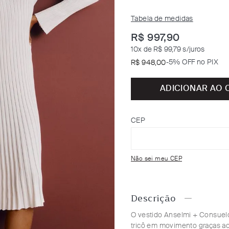
Tabela de medidas
R$
997
,
90
10
x de
R$ 99,79
s/juros
-
5% OFF no PIX
R$
948
,
00
ADICIONAR AO 
CEP
Não sei meu CEP
Descrição
O vestido Anselmi + Consuelo
tricô em movimento graças ao 