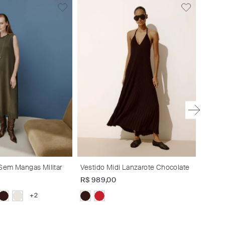
Vestid
R$
1
.
4
 Sem Mangas Militar
Vestido Midi Lanzarote Chocolate
R$
989
,
00
+
2