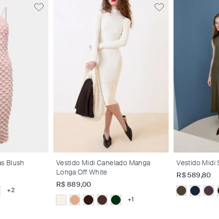
as Blush
Vestido Midi Canelado Manga
Vestido Midi
Longa Off White
R$
589
,
80
R$
889
,
00
+
2
+
1