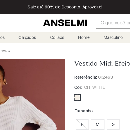
Sale até 60% de Desconto. Aproveite!
O que você proc
ios
Calçados
Collabs
Home
Masculino
ff White
Vestido Midi Efei
Referência:
012463
Cor:
OFF WHITE
Tamanho
P
M
G