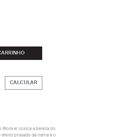
CARRINHO
CALCULAR
 Blocker coloca a beleza do
efeito plissado da trama e o