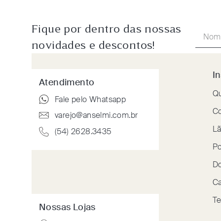
Fique por dentro das nossas
novidades e descontos!
In
Atendimento
Q
Fale pelo Whatsapp
Co
varejo@anselmi.com.br
Lã
(54) 2628.3435
Po
Do
Ca
Te
Nossas Lojas