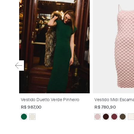
a Off
Vestido Duetto Verde Pinheiro
Vestido Midi Escam
R$
987
,
00
R$
780
,
90