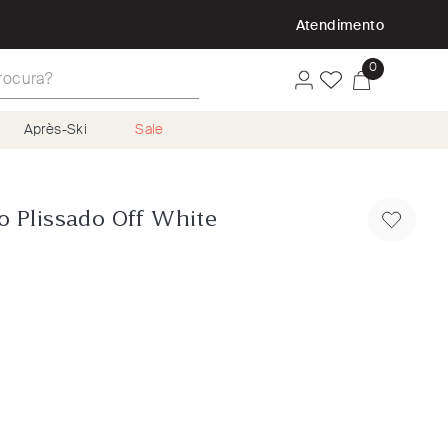
P
Atendimento
ura?
0
Après-Ski
Sale
to Plissado Off White