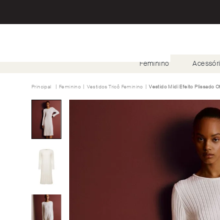
Feminino
Acessór
Feminino
Vestidos Tricô Feminino
Vestido Midi Efeito Plissado O