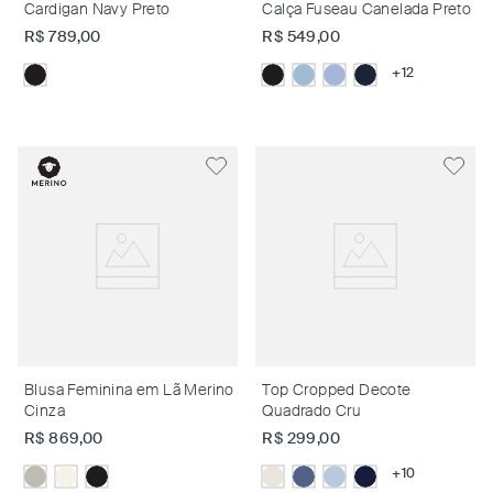
Cardigan Navy Preto
Calça Fuseau Canelada Preto
R$
789
,
00
R$
549
,
00
+
12
Blusa Feminina em Lã Merino
Top Cropped Decote
Cinza
Quadrado Cru
R$
869
,
00
R$
299
,
00
+
10