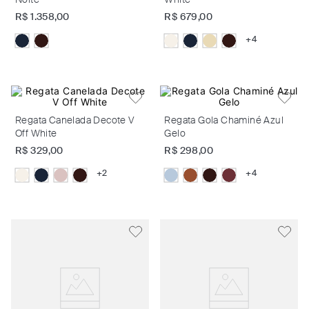
Noite
White
R$
1
.
358
,
00
R$
679
,
00
+
4
Regata Canelada Decote V
Regata Gola Chaminé Azul
Off White
Gelo
R$
329
,
00
R$
298
,
00
+
2
+
4