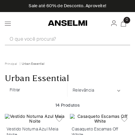
Sale até 60% de Desconto. Aproveite!
0
O que você procura?
Urban Essential
Urban Essential
Filtrar
Relevância
14
Produtos
Vestido Noturna Azul Meia
Casaqueto Escamas Off