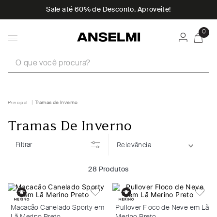
Sale até 60% de Desconto. Aproveite!
0
O que você procura?
Tramas de Inverno
Tramas De Inverno
Filtrar
Relevância
28
Produtos
Macacão Canelado Sporty em
Pullover Floco de Neve em Lã