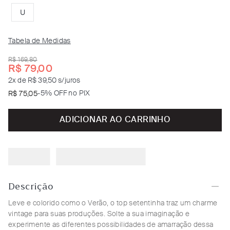
U
Tabela de Medidas
R$
169
,
80
R$
79
,
00
2
x de
R$ 39,50
s/juros
-
5% OFF no PIX
R$
75
,
05
ADICIONAR AO CARRINHO
Descrição
Leve e colorido como o Verão, o top setentinha traz um charme
vintage para suas produções. Solte a sua imaginação e
experimente as diferentes possibilidades de amarração dessa