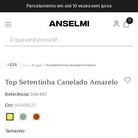
Parcelamento em até 10 vezes sem juros
0
O que você procura?
-53%
Sale
Blusas
Top Setentinha Canelado Amarelo
Top Setentinha Canelado Amarelo
Referência:
046467
Cor:
AMARELO
Tamanho