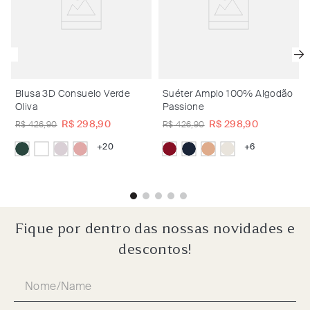
Blusa 3D Consuelo Verde
Suéter Amplo 100% Algodão
Oliva
Passione
R$
298
,
90
R$
298
,
90
R$
426
,
90
R$
426
,
90
+
20
+
6
Fique por dentro das nossas novidades e
descontos!