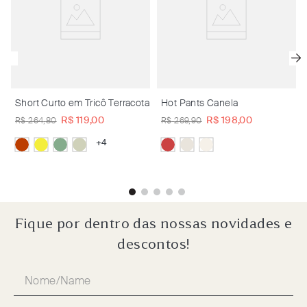
Short Curto em Tricô Terracota
Hot Pants Canela
R$
119
,
00
R$
198
,
00
R$
264
,
80
R$
269
,
90
+
4
Fique por dentro das nossas novidades e
descontos!