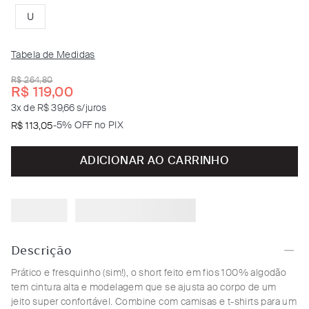
U
Tabela de Medidas
R$
264
,
80
R$
119
,
00
3
x de
R$ 39,66
s/juros
-
5% OFF no PIX
R$
113
,
05
ADICIONAR AO CARRINHO
Descrição
Prático e fresquinho (sim!), o short feito em fios 100% algodão
tem cintura alta e modelagem que se ajusta ao corpo de um
jeito super confortável. Combine com camisas e t-shirts para um