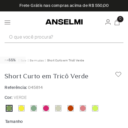
Frete Grátis nas compras acima de R$ 550,00
0
O que você procura?
-55%
Sale
Bermudas
Short Curto em Tricô Verde
Short Curto em Tricô Verde
Referência:
045814
Cor:
VERDE
Tamanho