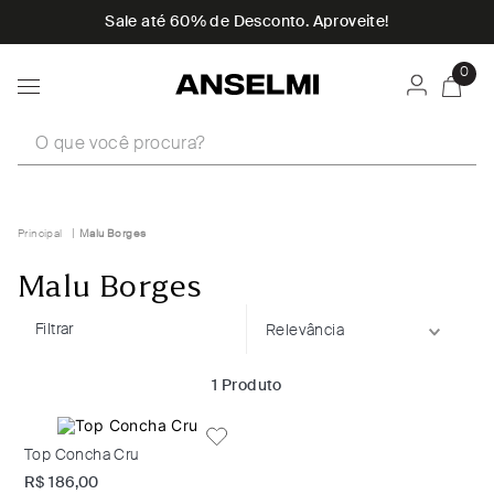
Sale até 60% de Desconto. Aproveite!
0
O que você procura?
Malu Borges
Malu Borges
Filtrar
Relevância
1
Produto
Top Concha Cru
R$
186
,
00