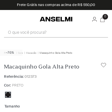
Frete Grátis nas compras acima de R$ 550,00
0
O que você procura?
-70%
Sale
Macacão
Macaquinho Gola Alta Preto
Macaquinho Gola Alta Preto
Referência:
012373
Cor:
PRETO
Tamanho