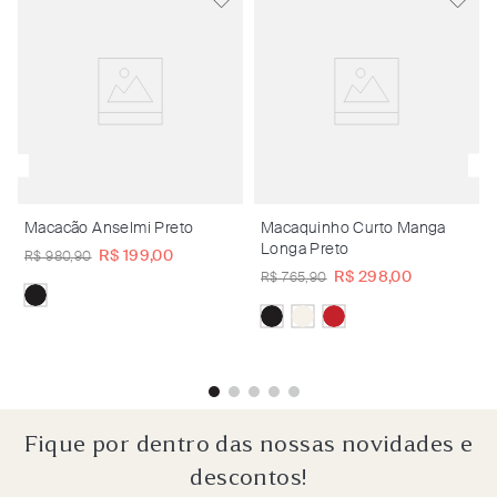
Macacão Anselmi Preto
Macaquinho Curto Manga
Longa Preto
R$
199
,
00
R$
980
,
90
R$
298
,
00
R$
765
,
90
Fique por dentro das nossas novidades e
descontos!