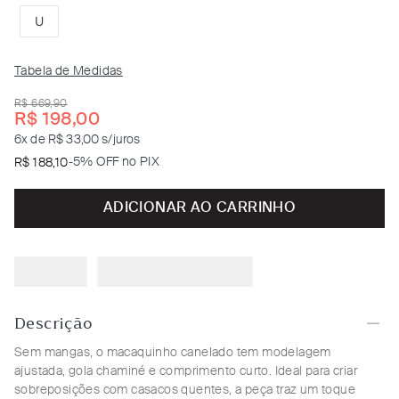
U
Tabela de Medidas
R$
669
,
90
R$
198
,
00
6
x de
R$ 33,00
s/juros
-
5% OFF no PIX
R$
188
,
10
ADICIONAR AO CARRINHO
Descrição
Sem mangas, o macaquinho canelado tem modelagem
ajustada, gola chaminé e comprimento curto. Ideal para criar
sobreposições com casacos quentes, a peça traz um toque