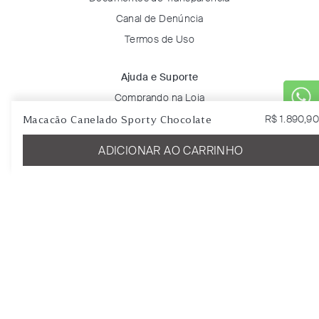
Canal de Denúncia
Termos de Uso
Ajuda e Suporte
Comprando na Loja
Canais de Atendimento
Macacão Canelado Sporty Chocolate
R$
1
.
890
,
90
Dúvidas Frequentes
ADICIONAR AO CARRINHO
Trocas e Devoluções
Solicitar Troca ou Devolução
Rastreie seu pedido
Minha Conta
Entrar
Favoritos
Certificados & Selos