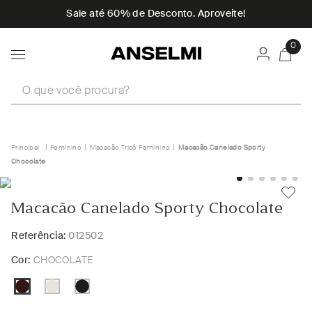
Sale até 60% de Desconto. Aproveite!
0
O que você procura?
Feminino
Macacão Tricô Feminino
Macacão Canelado Sporty
Chocolate
Macacão Canelado Sporty Chocolate
Referência:
012502
Cor:
CHOCOLATE