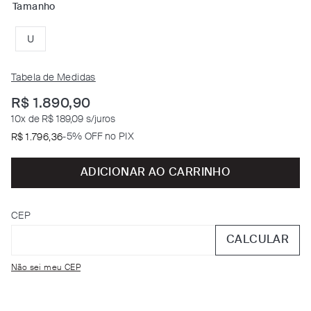
Tamanho
U
Tabela de Medidas
R$
1
.
890
,
90
10
x de
R$ 189,09
s/juros
-
5% OFF no PIX
R$
1
.
796
,
36
ADICIONAR AO CARRINHO
CEP
CALCULAR
Não sei meu CEP