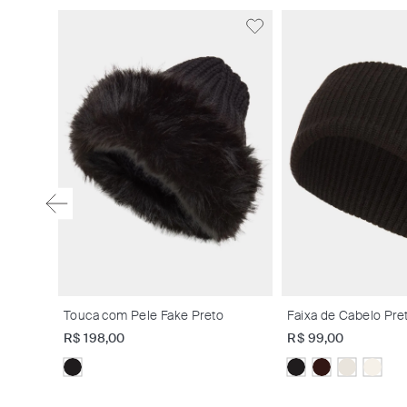
lo
Touca com Pele Fake Preto
Faixa de Cabelo Pre
R$
198
,
00
R$
99
,
00