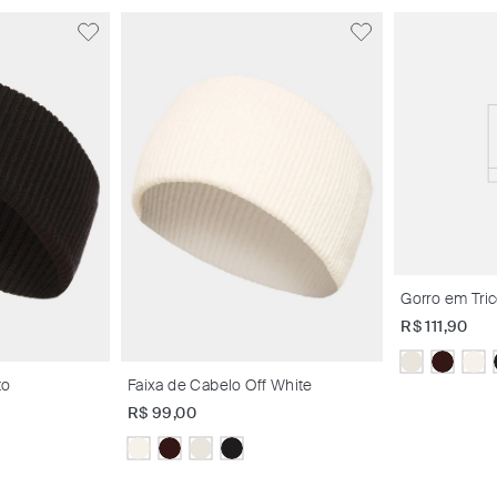
Gorro em Tri
R$
111
,
90
to
Faixa de Cabelo Off White
R$
99
,
00