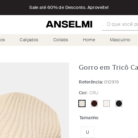
Sale até 60% de Desconto. Aproveite!
O que você proc
ios
Calçados
Collabs
Home
Masculino
Gorro em Tricô C
Referência:
012919
Cor:
CRU
Tamanho
U