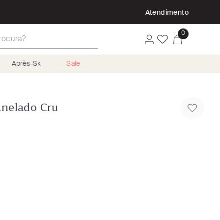
P
Atendimento
ura?
0
Après-Ski
Sale
anelado Cru