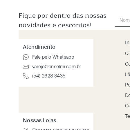
Fique por dentro das nossas
novidades e descontos!
In
Atendimento
Q
Fale pelo Whatsapp
Co
varejo@anselmi.com.br
Lã
(54) 2628.3435
Po
Do
Ca
Te
Nossas Lojas