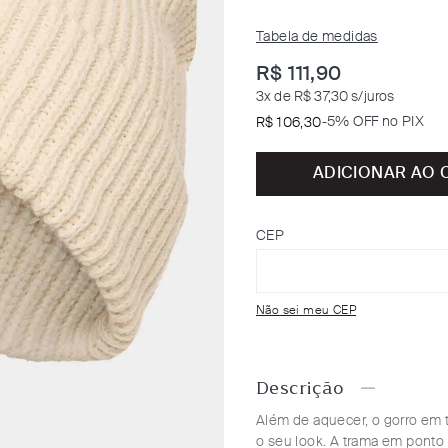
Tabela de medidas
R$
111
,
90
3
x de
R$ 37,30
s/juros
-
5% OFF no PIX
R$
106
,
30
ADICIONAR AO 
CEP
Não sei meu CEP
Descrição
Além de aquecer, o gorro em 
o seu look. A trama em ponto 