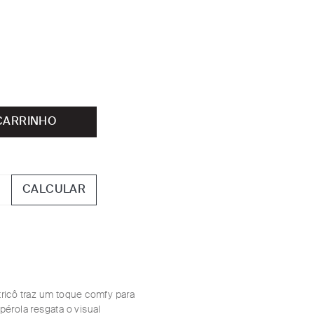
CARRINHO
CALCULAR
tricô traz um toque comfy para
pérola resgata o visual