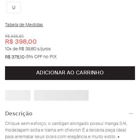
U
Tabela de Medidas
R$
968
,
80
R$
398
,
00
10
x de
R$ 39,80
s/juros
-
5% OFF no PIX
R$
378
,
10
ADICIONAR AO CARRINHO
Descrição
Chique sem esforço, o cardigan alongado possui manga 3/4,
modelagem solta e trama em chevron É a terceira peça ideal
para arrematar seus looks com elegância e muito estilo.
•