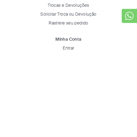
Trocas e Devoluções
Solicitar Troca ou Devolução
Rastreie seu pedido
Minha Conta
Entrar
Favoritos
Certificados & Selos
Digital Growth Guided by
Formas de Pagamento