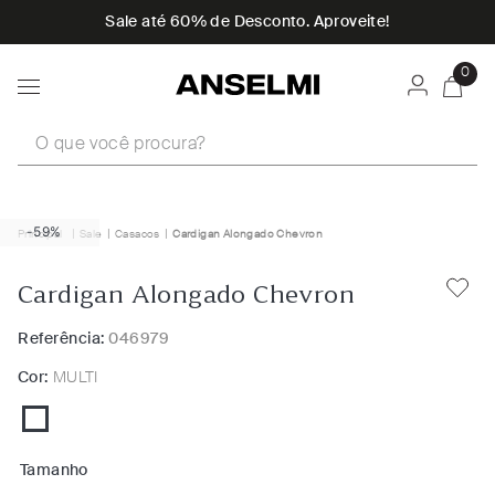
Sale até 60% de Desconto. Aproveite!
0
O que você procura?
-59%
Sale
Casacos
Cardigan Alongado Chevron
Cardigan Alongado Chevron
Referência:
046979
Cor:
MULTI
Tamanho