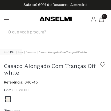
Sale até 60% de Desconto. Aproveite!
0
O que você procura?
-31%
Sale
Casacos
Casaco Alongado Com Tranças Off white
Casaco Alongado Com Tranças Off
white
Referência:
046745
Cor:
OFF WHITE
Tamanho