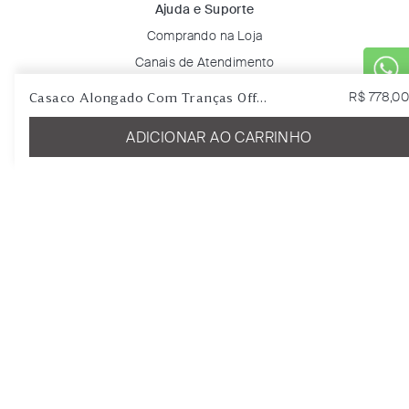
Ajuda e Suporte
Comprando na Loja
Canais de Atendimento
Dúvidas Frequentes
Casaco Alongado Com Tranças Off
R$
778
,
00
Trocas e Devoluções
white
ADICIONAR AO CARRINHO
Solicitar Troca ou Devolução
Rastreie seu pedido
Minha Conta
Entrar
Favoritos
Certificados & Selos