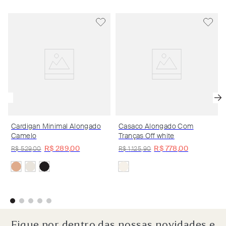
Cardigan Minimal Alongado
Casaco Alongado Com
Camelo
Tranças Off white
R$
289
,
00
R$
778
,
00
R$
529
,
00
R$
1
.
125
,
90
Fique por dentro das nossas novidades e