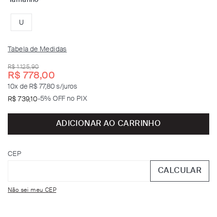
U
Tabela de Medidas
R$
1
.
125
,
90
R$
778
,
00
10
x de
R$ 77,80
s/juros
-
5% OFF no PIX
R$
739
,
10
ADICIONAR AO CARRINHO
CEP
CALCULAR
Não sei meu CEP