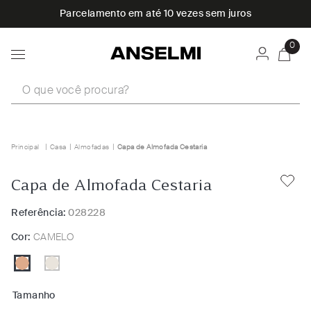
Parcelamento em até 10 vezes sem juros
0
O que você procura?
Casa
Almofadas
Capa de Almofada Cestaria
Capa de Almofada Cestaria
Referência:
028228
Cor:
CAMELO
Tamanho