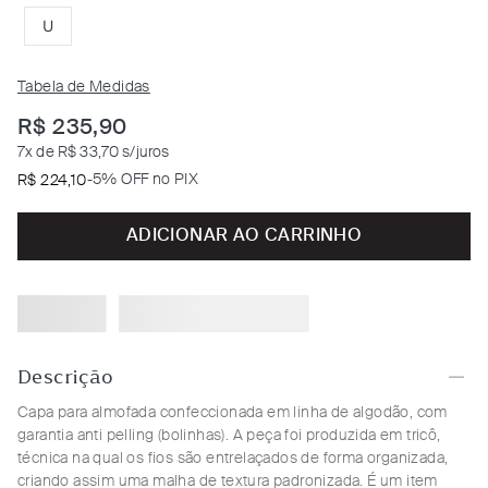
U
Tabela de Medidas
R$
235
,
90
7
x de
R$ 33,70
s/juros
-
5% OFF no PIX
R$
224
,
10
ADICIONAR AO CARRINHO
Descrição
Capa para almofada confeccionada em linha de algodão, com
garantia anti pelling (bolinhas). A peça foi produzida em tricô,
técnica na qual os fios são entrelaçados de forma organizada,
criando assim uma malha de textura padronizada. É um item