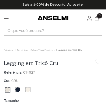
Sale até 60% de Desconto. Aproveite!
0
O que você procura?
Feminino
Calças Tricô Feminino
Legging em Tricô Cru
Legging em Tricô Cru
Referência:
014927
Cor:
CRU
Tamanho