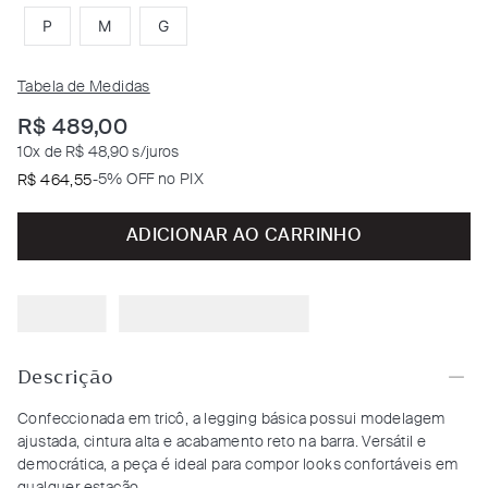
P
M
G
Tabela de Medidas
R$
489
,
00
10
x de
R$ 48,90
s/juros
-
5% OFF no PIX
R$
464
,
55
ADICIONAR AO CARRINHO
Descrição
Confeccionada em tricô, a legging básica possui modelagem
ajustada, cintura alta e acabamento reto na barra. Versátil e
democrática, a peça é ideal para compor looks confortáveis em