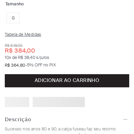
Tamanho
G
Tabela de Medidas
R$
549
,
00
R$
384
,
00
10
x de
R$ 38,40
s/juros
-
5% OFF no PIX
R$
364
,
80
ADICIONAR AO CARRINHO
Descrição
Sucesso nos anos 80 e 90, a calça fuseau faz seu retorno