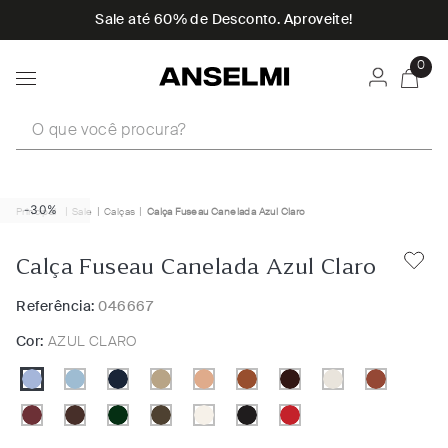
Sale até 60% de Desconto. Aproveite!
0
O que você procura?
-30%
Sale
Calças
Calça Fuseau Canelada Azul Claro
Calça Fuseau Canelada Azul Claro
Referência:
046667
Cor:
AZUL CLARO