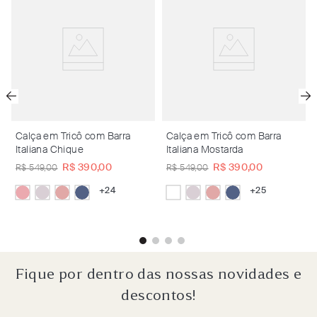
Calça em Tricô com Barra
Calça em Tricô com Barra
Italiana Chique
Italiana Mostarda
R$
390
,
00
R$
390
,
00
R$
549
,
00
R$
549
,
00
+
24
+
25
Fique por dentro das nossas novidades e
descontos!