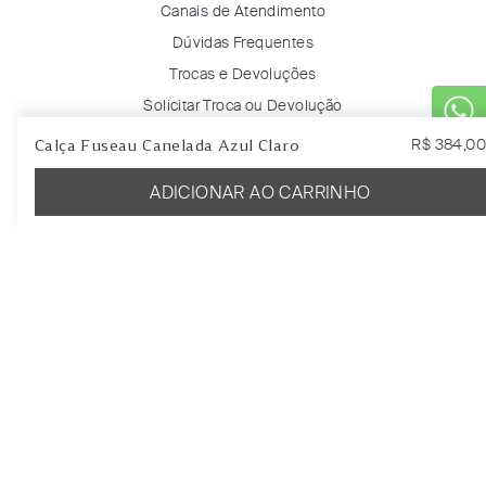
Canais de Atendimento
Dúvidas Frequentes
Trocas e Devoluções
Solicitar Troca ou Devolução
Rastreie seu pedido
Calça Fuseau Canelada Azul Claro
R$
384
,
00
ADICIONAR AO CARRINHO
Minha Conta
Entrar
Favoritos
Certificados & Selos
Digital Growth Guided by