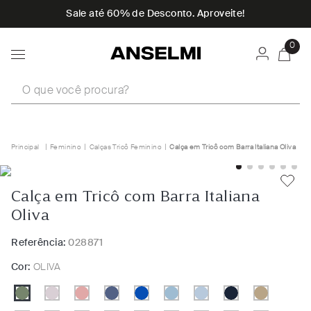
Sale até 60% de Desconto. Aproveite!
0
O que você procura?
Feminino
Calças Tricô Feminino
Calça em Tricô com Barra Italiana Oliva
Calça em Tricô com Barra Italiana
Oliva
Referência:
028871
Cor:
OLIVA