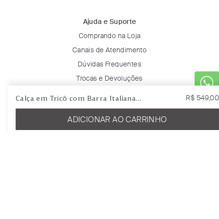
Ajuda e Suporte
Comprando na Loja
Canais de Atendimento
Dúvidas Frequentes
Trocas e Devoluções
Solicitar Troca ou Devolução
Calça em Tricô com Barra Italiana
R$
549
,
00
Rastreie seu pedido
Oliva
ADICIONAR AO CARRINHO
Minha Conta
Entrar
Favoritos
Certificados & Selos