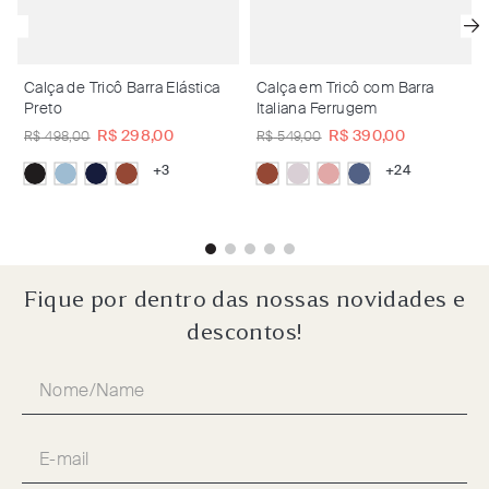
Calça de Tricô Barra Elástica
Calça em Tricô com Barra
Preto
Italiana Ferrugem
R$
298
,
00
R$
390
,
00
R$
498
,
00
R$
549
,
00
+
3
+
24
Fique por dentro das nossas novidades e
descontos!