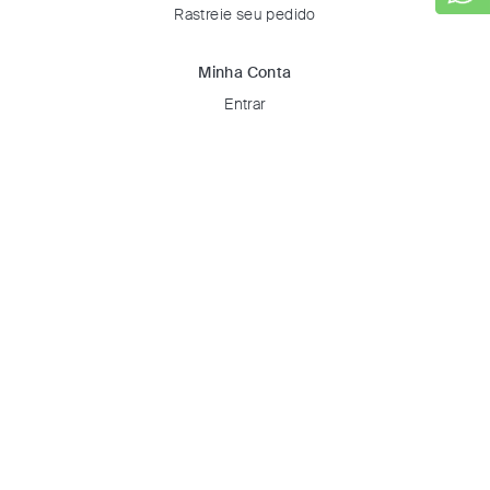
Rastreie seu pedido
Minha Conta
Entrar
Favoritos
Certificados & Selos
Digital Growth Guided by
Formas de Pagamento