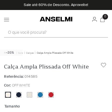
Sale até 60% de Desconto. Aproveite!
0
O que você procura?
-20%
Sale
Calças
Calça Ampla Plissada Off White
Calça Ampla Plissada Off White
Referência:
014585
Cor:
OFF WHITE
Tamanho