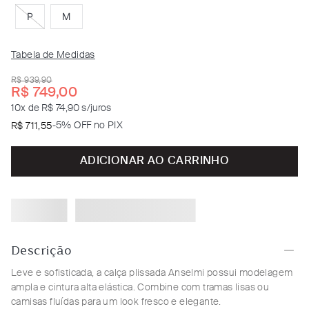
P
M
Tabela de Medidas
R$
939
,
90
R$
749
,
00
10
x de
R$ 74,90
s/juros
-
5% OFF no PIX
R$
711
,
55
ADICIONAR AO CARRINHO
Descrição
Leve e sofisticada, a calça plissada Anselmi possui modelagem
ampla e cintura alta elástica. Combine com tramas lisas ou
camisas fluídas para um look fresco e elegante.