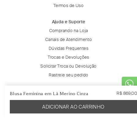
Termos de Uso
Ajuda e Suporte
Comprando na Loja
Canais de Atendimento
Dúvidas Frequentes
Trocas e Devoluções
Solicitar Troca ou Devolução
Rastreie seu pedido
Minha Conta
Blusa Feminina em Lã Merino Cinza
R$
869
,
00
Entrar
ADICIONAR AO CARRINHO
Favoritos
Certificados & Selos