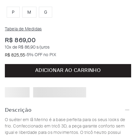
P
M
G
Tabela de Medidas
R$
869
,
00
10
x de
R$ 86,90
s/juros
-
5% OFF no PIX
R$
825
,
55
ADICIONAR AO CARRINHO
Descrição
O suéter em lã Merino é a base perfeita para os seus looks de
frio. Confeccionado em tricô 3D, a peça garante conforto sem
igual e liberdade para os movimentos. O tricô neutro possui