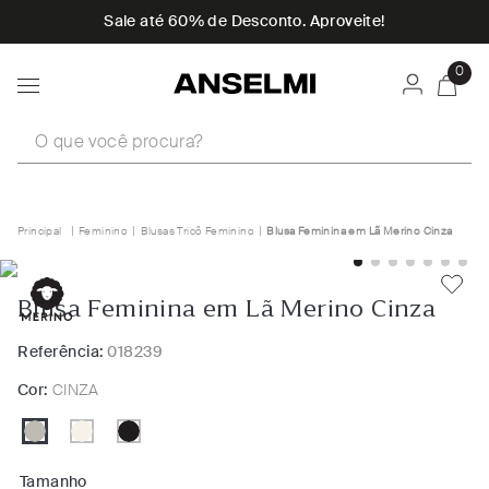
Sale até 60% de Desconto. Aproveite!
0
O que você procura?
Feminino
Blusas Tricô Feminino
Blusa Feminina em Lã Merino Cinza
Blusa Feminina em Lã Merino Cinza
Referência:
018239
Cor:
CINZA
Tamanho