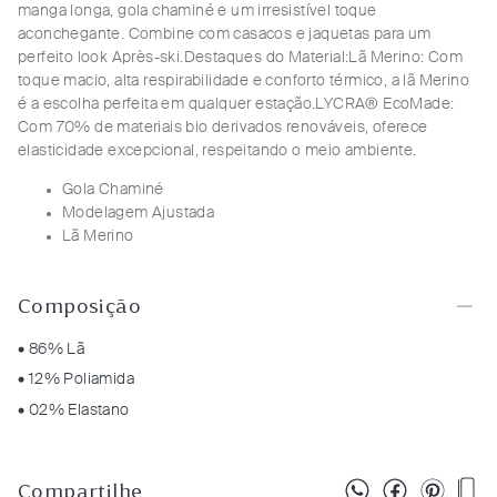
manga longa, gola chaminé e um irresistível toque
aconchegante. Combine com casacos e jaquetas para um
perfeito look Après-ski.
Destaques do Material:
Lã Merino: Com
toque macio, alta respirabilidade e conforto térmico, a lã Merino
é a escolha perfeita em qualquer estação.
LYCRA® EcoMade:
Com 70% de materiais bio derivados renováveis, oferece
elasticidade excepcional, respeitando o meio ambiente.
Gola Chaminé
Modelagem Ajustada
Lã Merino
Composição
• 86% Lã
• 12% Poliamida
• 02% Elastano
Compartilhe