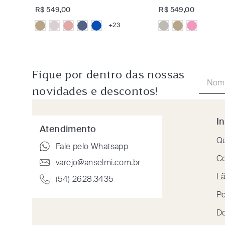
R$
549
,
00
R$
549
,
00
+
23
Fique por dentro das nossas
novidades e descontos!
In
Atendimento
Q
Fale pelo Whatsapp
Co
varejo@anselmi.com.br
Lã
(54) 2628.3435
Po
Do