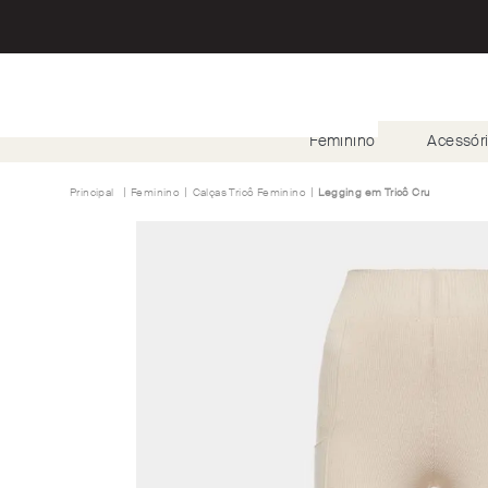
Feminino
Acessór
Feminino
Calças Tricô Feminino
Legging em Tricô Cru