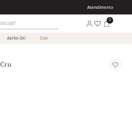
P
Atendimento
ura?
0
Après-Ski
Sale
 Cru