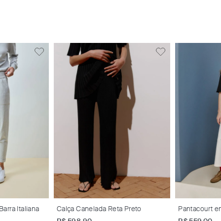
arra Italiana
Calça Canelada Reta Preto
Pantacourt em