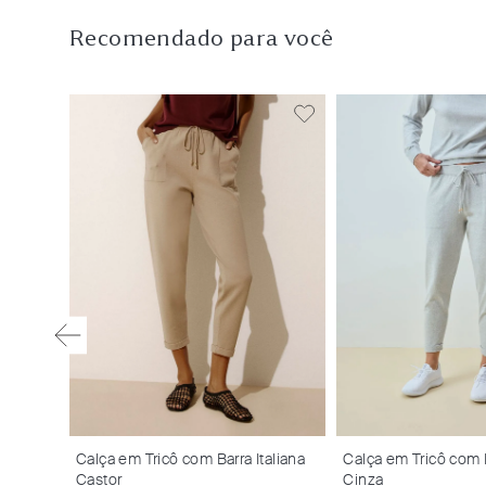
Recomendado para você
e
Calça em Tricô com Barra Italiana
Calça em Tricô com B
Castor
Cinza