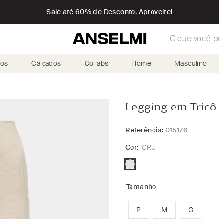
Sale até 60% de Desconto. Aproveite!
O que você proc
ios
Calçados
Collabs
Home
Masculino
Legging em Tricô
Referência:
015176
Cor:
CRU
Tamanho
P
M
G