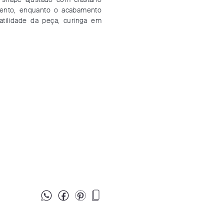
 shape ajustado com elastano
mento, enquanto o acabamento
satilidade da peça, curinga em