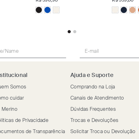
R$
598
,
90
R$
559
,
00
stitucional
Ajuda e Suporte
uem Somos
Comprando na Loja
mo cuidar
Canais de Atendimento
 Merino
Dúvidas Frequentes
líticas de Privacidade
Trocas e Devoluções
cumentos de Transparência
Solicitar Troca ou Devolução