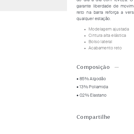
do dia a dia com leveza. O
garante liberdade de movi
reto na barra reforça a ver
qualquer estação.
Modelagem ajustada
Cintura alta elástica
Bolso lateral
Acabamento reto
Composição
• 85% Algodão
• 13% Poliamida
• 02% Elastano
Compartilhe