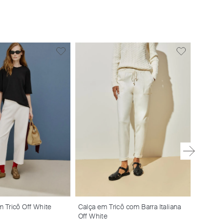
Pantac
R$
55
 Tricô Off White
Calça em Tricô com Barra Italiana
Off White