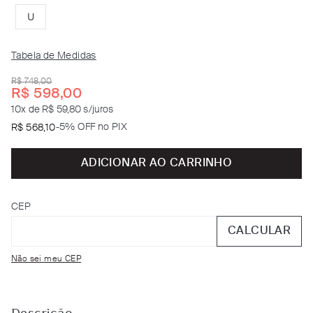
U
Tabela de Medidas
R$
748
,
00
R$
598
,
00
10
x de
R$ 59,80
s/juros
-
5% OFF no PIX
R$
568
,
10
ADICIONAR AO CARRINHO
CEP
CALCULAR
Não sei meu CEP