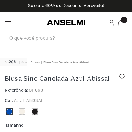
Sale até 60% de Desconto. Aproveite!
0
O que você procura?
-20%
Sale
Blusas
Blusa Sino Canelada Azul Abissal
Blusa Sino Canelada Azul Abissal
Referência:
011863
Cor:
AZUL ABISSAL
Tamanho