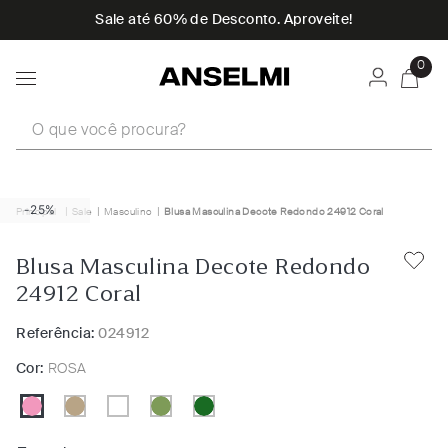
Sale até 60% de Desconto. Aproveite!
0
O que você procura?
-25%
Sale
Masculino
Blusa Masculina Decote Redondo 24912 Coral
Blusa Masculina Decote Redondo
24912 Coral
Referência:
024912
Cor:
ROSA