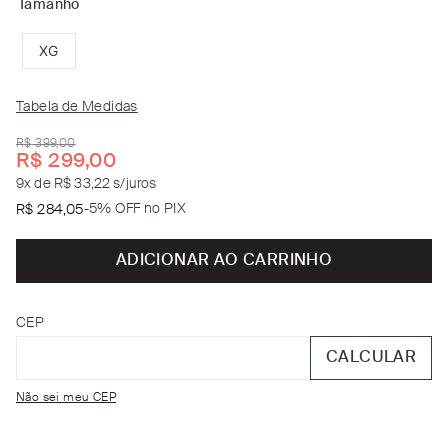
Tamanho
XG
Tabela de Medidas
R$
399
,
00
R$
299
,
00
9
x de
R$ 33,22
s/juros
-
5% OFF no PIX
R$
284
,
05
ADICIONAR AO CARRINHO
CEP
CALCULAR
Não sei meu CEP