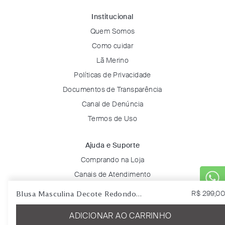
Institucional
Quem Somos
Como cuidar
Lã Merino
Políticas de Privacidade
Documentos de Transparência
Canal de Denúncia
Termos de Uso
Ajuda e Suporte
Comprando na Loja
Canais de Atendimento
Dúvidas Frequentes
Blusa Masculina Decote Redondo
R$
299
,
00
Trocas e Devoluções
24912 Coral
ADICIONAR AO CARRINHO
Solicitar Troca ou Devolução