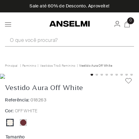
Sale até 60% de Desconto. Aproveite!
0
O que você procura?
Feminino
Vestidos Tricô Feminino
Vestido Aura Off White
Vestido Aura Off White
Referência:
018263
Cor:
OFF WHITE
Tamanho