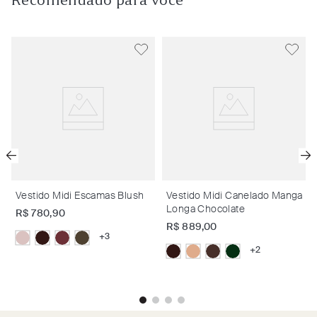
Recomendado para você
a
Vestido Midi Escamas Blush
Vestido Midi Canelado Manga
Longa Chocolate
R$
780
,
90
R$
889
,
00
+
3
+
2