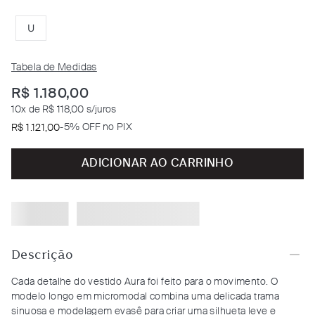
U
Tabela de Medidas
R$
1
.
180
,
00
10
x de
R$ 118,00
s/juros
-
5% OFF no PIX
R$
1
.
121
,
00
ADICIONAR AO CARRINHO
Descrição
Cada detalhe do vestido Aura foi feito para o movimento. O
modelo longo em micromodal combina uma delicada trama
sinuosa e modelagem evasê para criar uma silhueta leve e